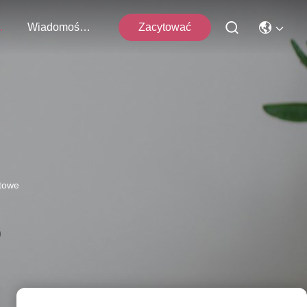
 Z Nami
Wiadomości Firmowe
Zacytować
ktowe