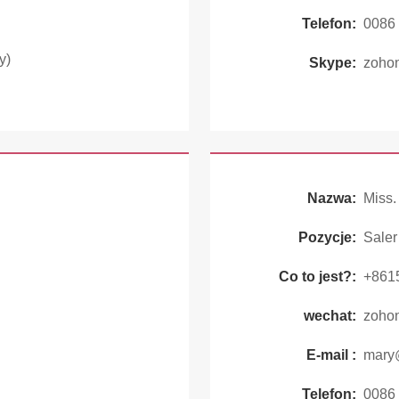
Telefon:
0086
y)
Skype:
zoho
Nazwa:
Miss.
Pozycje:
Saler
Co to jest?:
+861
wechat:
zoho
E-mail :
mary
Telefon:
0086