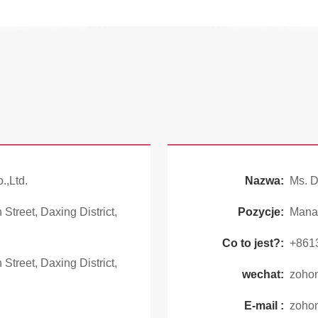
.,Ltd.
Nazwa:
Ms. 
reet, Daxing District,
Pozycje:
Mana
Co to jest?:
+861
reet, Daxing District,
wechat:
zoho
E-mail :
zoho