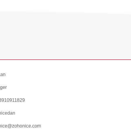
Dan
ger
3910911829
nicedan
nice@zohonice.com