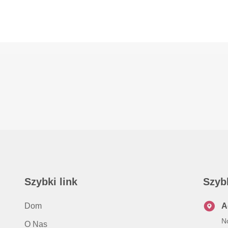
Szybki link
Szyb
Dom
A
N
O Nas