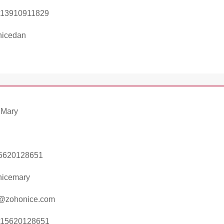
 13910911829
nicedan
 Mary
5620128651
nicemary
@zohonice.com
 15620128651