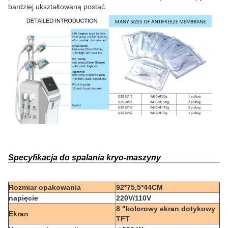
bardziej ukształtowaną postać.
Specyfikacja do spalania kryo-maszyny
Rozmiar opakowania
92*75,5*44CM
napięcie
220V/110V
8 "kolorowy ekran dotykowy
Ekran
TFT