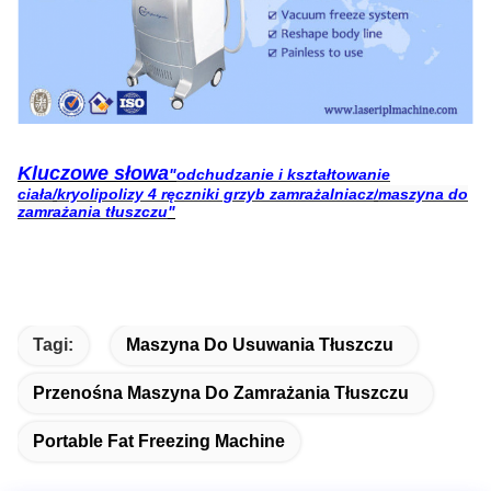
Kluczowe słowa
"
odchudzanie i kształtowanie
ciała
/
kryolipolizy 4 ręczniki grzyb zamrażalniacz
/
maszyna do
zamrażania tłuszczu
"
Tagi:
Maszyna Do Usuwania Tłuszczu
Przenośna Maszyna Do Zamrażania Tłuszczu
Portable Fat Freezing Machine