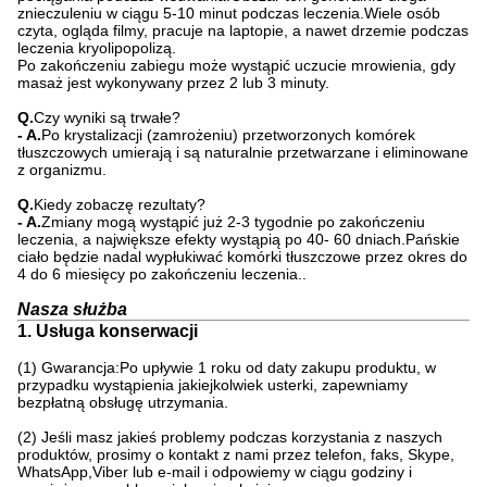
znieczuleniu w ciągu 5-10 minut podczas leczenia.Wiele osób
czyta, ogląda filmy, pracuje na laptopie, a nawet drzemie podczas
leczenia kryolipopolizą.
Po zakończeniu zabiegu może wystąpić uczucie mrowienia, gdy
masaż jest wykonywany przez 2 lub 3 minuty.
Q.
Czy wyniki są trwałe?
- A.
Po krystalizacji (zamrożeniu) przetworzonych komórek
tłuszczowych umierają i są naturalnie przetwarzane i eliminowane
z organizmu.
Q.
Kiedy zobaczę rezultaty?
- A.
Zmiany mogą wystąpić już 2-3 tygodnie po zakończeniu
leczenia, a największe efekty wystąpią po 40- 60 dniach.Pańskie
ciało będzie nadal wypłukiwać komórki tłuszczowe przez okres do
4 do 6 miesięcy po zakończeniu leczenia..
Nasza służba
1. Usługa konserwacji
(1) Gwarancja:Po upływie 1 roku od daty zakupu produktu, w
przypadku wystąpienia jakiejkolwiek usterki, zapewniamy
bezpłatną obsługę utrzymania.
(2) Jeśli masz jakieś problemy podczas korzystania z naszych
produktów, prosimy o kontakt z nami przez telefon, faks, Skype,
WhatsApp,Viber lub e-mail i odpowiemy w ciągu godziny i