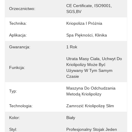
CE Certificate, ISO9001, 
Orzecznictwo:
SGS,BV
Technika:
Kriopoliza I Próżnia
Aplikacja:
Spa Piękności, Klinika
Gwarancja:
1 Rok
Utrata Masy Ciała, Uchwyt Do 
Kriolipolizy Może Być 
Funkcja:
Używany W Tym Samym 
Czasie
Maszyna Do Odchudzania 
Typ:
Metodą Kriolipolizy
Technologia:
Zamrozić Kriolipolizę Slim
Kolor:
Biały
Styl:
Profesjonalny Stojak Jeden