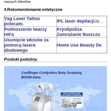
naszych klientów..
4.Rekomendowanie estetyczne
Yag Laser Tattoo
IPL laser depilacji
Ja...
polecam.
Podnoszenie twarzy
Kryolipoliza
HiFa
Zamrażanie tłuszczu
Usunięcie włosów za
pomocą lasera
Home Use Beauty De
diodowego
Produkt podobny