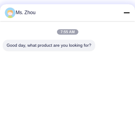
Ms. Zhou
Szybki kontakt
7:55 AM
Adres
Good day, what product are you looking for?
No.58 Dazhuang Road, TianGongYuan Street, Daxing
District, Pekin, Chiny
Tel.
86-10-60296356
Wiadomość elektroniczna
zohonice@zohonice.com
Polityka prywatności
|
Sitemap
| Chiny dobre. Jakość
Laserowa maszyna IPL Sprzedawca. 2013-2026 Beijing