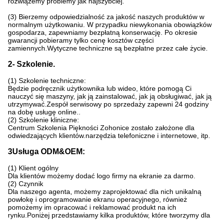
rozwiążemy problemy jak najszybciej.
(3) Bierzemy odpowiedzialność za jakość naszych produktów w
normalnym użytkowaniu. W przypadku niewykonania obowiązków
gospodarza, zapewniamy bezpłatną konserwację. Po okresie
gwarancji pobieramy tylko cenę kosztów części
zamiennych.Wytyczne techniczne są bezpłatne przez całe życie.
2- Szkolenie.
(1) Szkolenie techniczne:
Będzie podręcznik użytkownika lub wideo, które pomogą Ci
nauczyć się maszyny, jak ją zainstalować, jak ją obsługiwać, jak ją
utrzymywać.Zespół serwisowy po sprzedaży zapewni 24 godziny
na dobę usługę online..
(2) Szkolenie kliniczne:
Centrum Szkolenia Piękności Zohonice zostało założone dla
odwiedzających klientów.narzędzia telefoniczne i internetowe, itp.
3Usługa ODM&OEM:
(1) Klient ogólny
Dla klientów możemy dodać logo firmy na ekranie za darmo.
(2) Czynnik
Dla naszego agenta, możemy zaprojektować dla nich unikalną
powłokę i oprogramowanie ekranu operacyjnego, również
pomożemy im opracować i reklamować produkt na ich
rynku.Poniżej przedstawiamy kilka produktów, które tworzymy dla