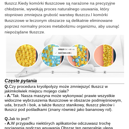
tłuszcz.Kiedy komórki tłuszczowe są narażone na precyzyjne
chłodzenie, wywołują proces naturalnego usuwania, który
stopniowo zmniejsza grubość warstwy tłuszczu.I komórki
tłuszczowe w leczonym obszarze są delikatnie eliminowane
poprzez normalny proces metabolizmu organizmu, aby usunąć
niepożądane tłuszcze.
Częste pytania
Q.
Czy procedura kryolipolyzy może zmniejszyć tłuszcz w
jakimkolwiek miejscu mojego ciała?
- A.
"Tak. Nasza maszyna może wykonywać prawie wszystkie
widoczne wybrzuszenia tłuszczowe w obszarze podmięśniowym,
uda, brzuch i bok, a także tłuszcz stanikowy, tłuszcz pleców i
tłuszcz pod pośladkami (znany również jako bananowy rol).
Q.
Jak to jest?
- A.
W przypadku niektórych aplikatorów odczuwasz trochę
pociągania podczas wsuwania.Obszar ten generalnie ulega