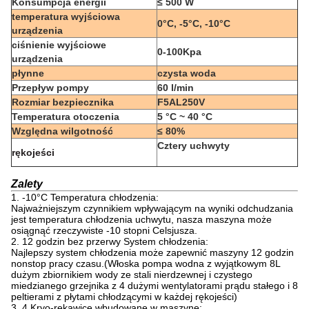
Konsumpcja energii
≤ 500 W
temperatura wyjściowa
0°C, -5°C, -10°C
urządzenia
ciśnienie wyjściowe
0-100Kpa
urządzenia
płynne
czysta woda
Przepływ pompy
60 l/min
Rozmiar bezpiecznika
F5AL250V
Temperatura otoczenia
5 °C ~ 40 °C
Względna wilgotność
≤ 80%
Cztery uchwyty
rękojeści
Zalety
1. -10°C Temperatura chłodzenia:
Najważniejszym czynnikiem wpływającym na wyniki odchudzania
jest temperatura chłodzenia uchwytu, nasza maszyna może
osiągnąć rzeczywiste -10 stopni Celsjusza.
2. 12 godzin bez przerwy System chłodzenia:
Najlepszy system chłodzenia może zapewnić maszyny 12 godzin
nonstop pracy czasu.(Włoska pompa wodna z wyjątkowym 8L
dużym zbiornikiem wody ze stali nierdzewnej i czystego
miedzianego grzejnika z 4 dużymi wentylatorami prądu stałego i 8
peltierami z płytami chłodzącymi w każdej rękojeści)
3. 4 Kryo-rękawice wbudowane w maszynę: