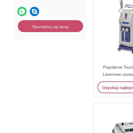
Skontaktuj się teraz
Popularne Touc
Laserowe usuwa
sprzętu dla
Uzyskaj najle