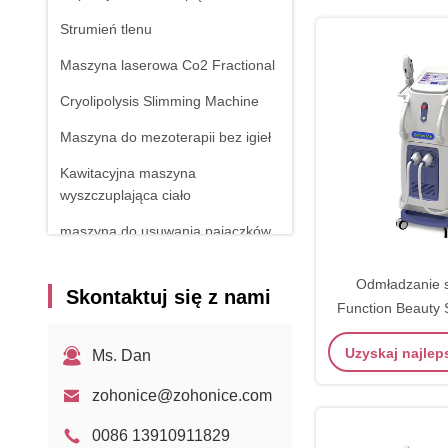
Strumień tlenu
Maszyna laserowa Co2 Fractional
Cryolipolysis Slimming Machine
Maszyna do mezoterapii bez igieł
Kawitacyjna maszyna
wyszczuplająca ciało
maszyna do usuwania pajączków
Sprzęt RF
Odmładzanie s
Skontaktuj się z nami
Urządzenie do fizjoterapii
Function Beauty 
jednym
Laser diodowy 1470nm
Uzyskaj najle
Ms. Dan
zohonice@zohonice.com
0086 13910911829