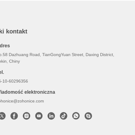
ki kontakt
dres
o.58 Dazhuang Road, TianGongYuan Street, Daxing District,
ekin, Chiny
l.
6-10-60296356
iadomość elektroniczna
ohonice@zohonice.com