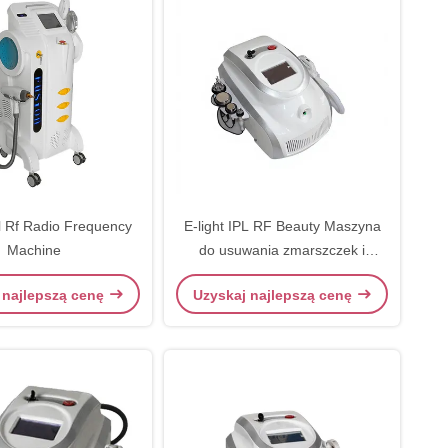
pl Rf Radio Frequency
E-light IPL RF Beauty Maszyna
Machine
do usuwania zmarszczek i
usuwania włosów
 najlepszą cenę
Uzyskaj najlepszą cenę