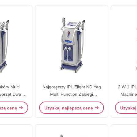
kóry Multi
Najgorętszy IPL Elight ND Yag
2 W 1 IPL
Sprzęt Dwa w
Multi Function Zabiegi
Machine
 CE
Wyszczuplające / Usuwanie
tatuaż
pszą cenę
Uzyskaj najlepszą cenę
Uzyskaj
Tatuażu