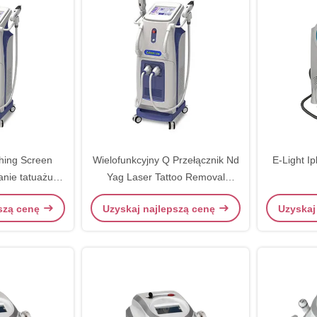
hing Screen
Wielofunkcyjny Q Przełącznik Nd
E-Light I
nie tatuażu
Yag Laser Tattoo Removal
 kobiet
Machine Ac220v / 50hz
pszą cenę
Uzyskaj najlepszą cenę
Uzyskaj