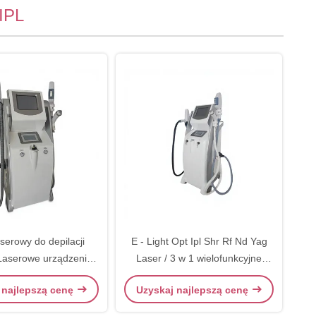
IPL
serowy do depilacji
E - Light Opt Ipl Shr Rf Nd Yag
Laserowe urządzenie
Laser / 3 w 1 wielofunkcyjne
uwania włosów Ipl
urządzenie kosmetyczne
 najlepszą cenę
Uzyskaj najlepszą cenę