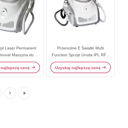
Ipl Laser Permanent
Przenośne E Światło Multi
emoval Maszyna do
Function Sprzęt Uroda IPL RF z
tatuaży Ac220v 50hz
4 uchwytami filtrów
 najlepszą cenę
Uzyskaj najlepszą cenę