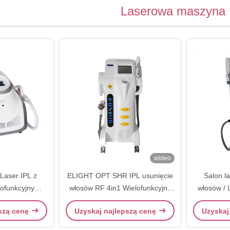
Laserowa maszyna 
wideo
Laser IPL z
ELIGHT OPT SHR IPL usunięcie
Salon la
lofunkcyjnym
włosów RF 4in1 Wielofunkcyjny
włosów / 
em 3in1
sprzęt kosmetyczny do salonu
do us
pszą cenę
Uzyskaj najlepszą cenę
Uzyskaj