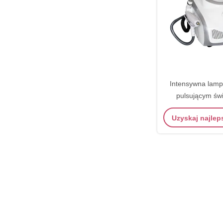
Intensywna lamp
pulsującym świ
systemem 6 In1 ł
Uzyskaj najle