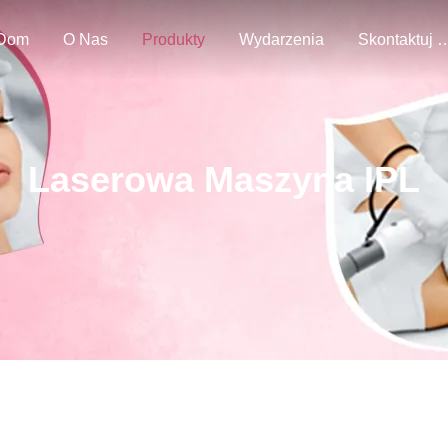
Dom
O Nas
Produkty
Wydarzenia
Skontaktuj Się
Laserowa Maszyna IPL