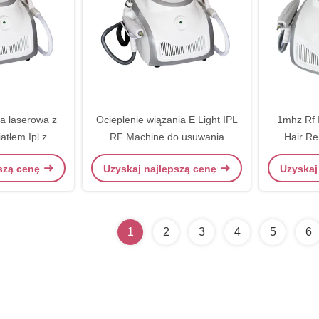
a laserowa z
Ocieplenie wiązania E Light IPL
1mhz Rf 
atłem Ipl z
RF Machine do usuwania
Hair R
atwa w użyciu
kolorowych plam tatuażowych
usuwania 
pszą cenę
Uzyskaj najlepszą cenę
Uzyskaj
1
2
3
4
5
6