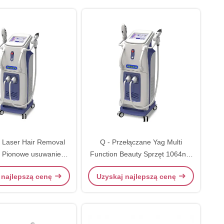
 Laser Hair Removal
Q - Przełączane Yag Multi
 Pionowe usuwanie
Function Beauty Sprzęt 1064nm
u Laser Equipment
532nm Laser
 najlepszą cenę
Uzyskaj najlepszą cenę