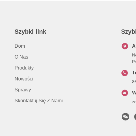
Szybki link
Szyb
Dom
A
N
O Nas
P
Produkty
Te
Nowości
8
Sprawy
W
Skontaktuj Się Z Nami
z