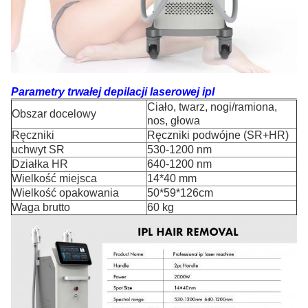
Parametry trwałej depilacji laserowej ipl
Ciało, twarz, nogi/ramiona,
Obszar docelowy
nos, głowa
Ręczniki
Ręczniki podwójne (SR+HR)
uchwyt SR
530-1200 nm
Działka HR
640-1200 nm
Wielkość miejsca
14*40 mm
Wielkość opakowania
50*59*126cm
Waga brutto
60 kg