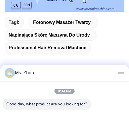
Tagi:
Fotonowy Masażer Twarzy
Napinająca Skórę Maszyna Do Urody
Professional Hair Removal Machine
Ms. Zhou
Szybki kontakt
8:34 PM
Adres
Good day, what product are you looking for?
No.58 Dazhuang Road, TianGongYuan Street, Daxing
District, Pekin, Chiny
Tel.