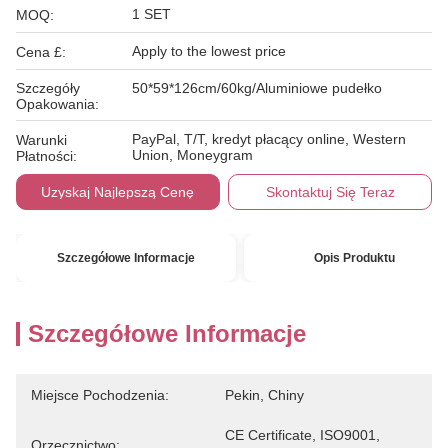
1 SET
MOQ:
Apply to the lowest price
Cena £:
Szczegóły
50*59*126cm/60kg/Aluminiowe pudełko
Opakowania:
PayPal, T/T, kredyt płacący online, Western
Warunki
Union, Moneygram
Płatności:
Uzyskaj Najlepszą Cenę
Skontaktuj Się Teraz
Szczegółowe Informacje
Opis Produktu
Szczegółowe Informacje
Miejsce Pochodzenia:
Pekin, Chiny
CE Certificate, ISO9001, 
Orzecznictwo: