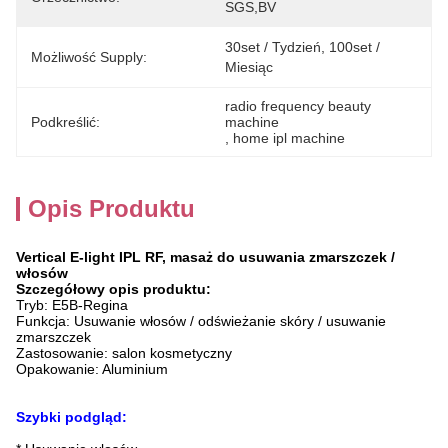
SGS,BV
30set / Tydzień, 100set / 
Możliwość Supply:
Miesiąc
radio frequency beauty 
Podkreślić:
machine
, 
home ipl machine
Opis Produktu
Vertical E-light IPL RF, masaż do usuwania zmarszczek /
włosów
Szczegółowy opis produktu:
Tryb: E5B-Regina
Funkcja: Usuwanie włosów / odświeżanie skóry / usuwanie
zmarszczek
Zastosowanie: salon kosmetyczny
Opakowanie: Aluminium
Szybki podgląd: