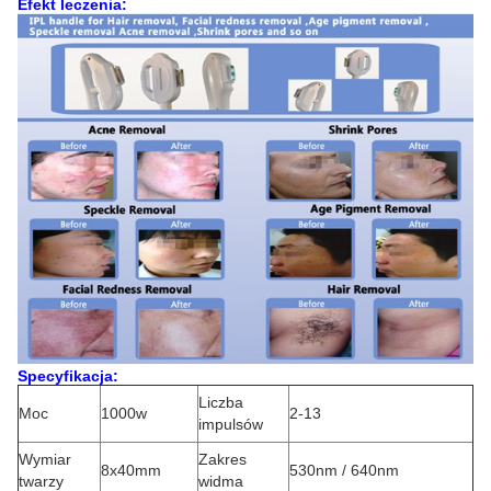
Efekt leczenia:
Specyfikacja:
Liczba
Moc
1000w
2-13
impulsów
Wymiar
Zakres
8x40mm
530nm / 640nm
twarzy
widma