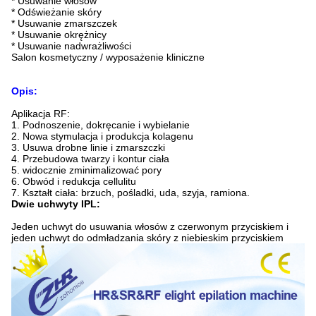
* Usuwanie włosów
* Odświeżanie skóry
* Usuwanie zmarszczek
* Usuwanie okrężnicy
* Usuwanie nadwrażliwości
Salon kosmetyczny / wyposażenie kliniczne
Opis:
Aplikacja RF:
1. Podnoszenie, dokręcanie i wybielanie
2. Nowa stymulacja i produkcja kolagenu
3. Usuwa drobne linie i zmarszczki
4. Przebudowa twarzy i kontur ciała
5. widocznie zminimalizować pory
6. Obwód i redukcja cellulitu
7. Kształt ciała: brzuch, pośladki, uda, szyja, ramiona.
Dwie uchwyty IPL:
Jeden uchwyt do usuwania włosów z czerwonym przyciskiem i
jeden uchwyt do odmładzania skóry z niebieskim przyciskiem