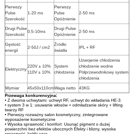
Pierwszy
Pierwszy
Pulse
1-20 ms
Pulse
2-50 ms
Szerokość
Opóźnienie
Drugi Pulse
Drugi Pulse
0,5-10ms
2-50 ms
Szerokość
Opóźnienie
Gęstość
Źródło
2-50J / cm2
IPL + RF
energii
światła
Uzwojenie chłodzenia
220V ± 10%
System
chłodzenie wodne
Elektryczny
110V ± 10%
chłodzenia
Półprzewodnikowy system
chłodzenia
Wymiar
45x50x110cm
Waga netto
43KG
Przewaga konkurencyjna:
• Z dwoma uchwytami: uchwyt RF, uchwyt do wkładania HE-3.
• system 3 w 1: usuwanie włosów + odmładzanie skóry + lifting
twarzy RF
• Pierwszy rozważny salon kosmetyczny, zintegrowane
wyposażenie kosmetyczne
• Wysoka sprawność i komfort: Usunąć pigment o dużej
powierzchni bez efektów ubocznych Efekty i blizny, wysoka
sprawność, krótki czas.