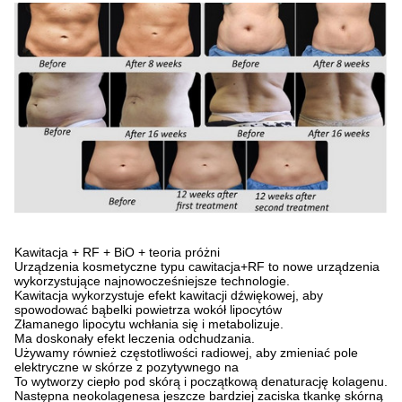
Kawitacja + RF + BiO + teoria próżni
Urządzenia kosmetyczne typu cawitacja+RF to nowe urządzenia
wykorzystujące najnowocześniejsze technologie.
Kawitacja wykorzystuje efekt kawitacji dźwiękowej, aby
spowodować bąbelki powietrza wokół lipocytów
Złamanego lipocytu wchłania się i metabolizuje.
Ma doskonały efekt leczenia odchudzania.
Używamy również częstotliwości radiowej, aby zmieniać pole
elektryczne w skórze z pozytywnego na
To wytworzy ciepło pod skórą i początkową denaturację kolagenu.
Następna neokolagenesa jeszcze bardziej zaciska tkankę skórną