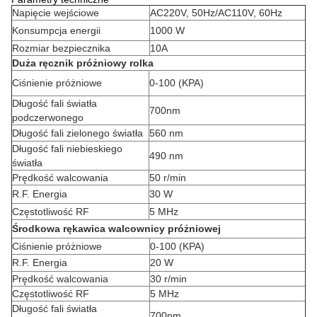
Napięcie wejściowe
AC220V, 50Hz/AC110V, 60Hz
Konsumpcja energii
1000 W
Rozmiar bezpiecznika
10A
Duża ręcznik próżniowy rolka
Ciśnienie próżniowe
0-100 (KPA)
Długość fali światła
700nm
podczerwonego
Długość fali zielonego światła
560 nm
Długość fali niebieskiego
490 nm
światła
Prędkość walcowania
50 r/min
R.F. Energia
30 W
Częstotliwość RF
5 MHz
Środkowa rękawica walcownicy próżniowej
Ciśnienie próżniowe
0-100 (KPA)
R.F. Energia
20 W
Prędkość walcowania
30 r/min
Częstotliwość RF
5 MHz
Długość fali światła
700nm