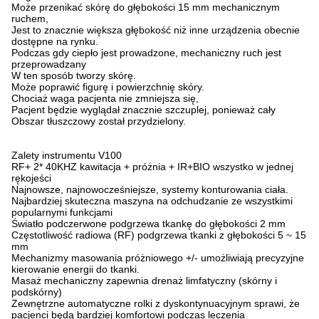
Może przenikać skórę do głębokości 15 mm mechanicznym
ruchem,
Jest to znacznie większa głębokość niż inne urządzenia obecnie
dostępne na rynku.
Podczas gdy ciepło jest prowadzone, mechaniczny ruch jest
przeprowadzany
W ten sposób tworzy skórę.
Może poprawić figurę i powierzchnię skóry.
Chociaż waga pacjenta nie zmniejsza się,
Pacjent będzie wyglądał znacznie szczuplej, ponieważ cały
Obszar tłuszczowy został przydzielony.
Zalety instrumentu V100
RF+ 2* 40KHZ kawitacja + próżnia + IR+BIO wszystko w jednej
rękojeści
Najnowsze, najnowocześniejsze, systemy konturowania ciała.
Najbardziej skuteczna maszyna na odchudzanie ze wszystkimi
popularnymi funkcjami
Światło podczerwone podgrzewa tkankę do głębokości 2 mm
Częstotliwość radiowa (RF) podgrzewa tkanki z głębokości 5 ~ 15
mm
Mechanizmy masowania próżniowego +/- umożliwiają precyzyjne
kierowanie energii do tkanki.
Masaż mechaniczny zapewnia drenaż limfatyczny (skórny i
podskórny)
Zewnętrzne automatyczne rolki z dyskontynuacyjnym sprawi, że
pacjenci będą bardziej komfortowi podczas leczenia