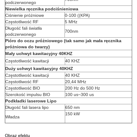
podczerwonego
Niewielka ręcznika podciśnieniowa
Ciśnienie próżniowe
0-100 ((KPA)
Częstotliwość RF
5 MHz
Długość fali światła
700nm
podczerwonego
Pióro do oczu próżniowego (tak samo jak mała ręcznika
próżniowa do twarzy)
Mały uchwyt kawitacyjny 40KHZ
Częstotliwość kawitacji
40 KHZ
Duży uchwyt kawitacyjny 40KHZ
Częstotliwość kawitacji
40 KHZ
Częstotliwość RF
20,44 MHz
Częstotliwość BIO
200 Hz do 500 Hz
Szerokość impulsu BIO
100 us~300 us
Podkładki laserowe Lipo
Długość fali lasera lipo
650 nm
150 kW
Władza
Obraz efektu