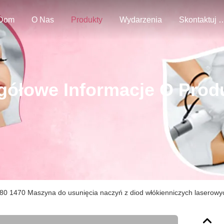
Dom
O Nas
Produkty
Wydarzenia
Skontaktuj Się
gółowe Informacje O Prod
t 980 1470 Maszyna do usunięcia naczyń z diod włókienniczych laserowy