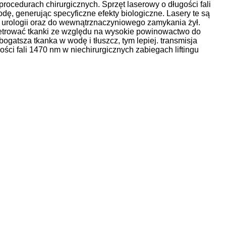
rocedurach chirurgicznych. Sprzęt laserowy o długości fali
ę, generując specyficzne efekty biologiczne. Lasery te są
 urologii oraz do wewnątrznaczyniowego zamykania żył.
netrować tkanki ze względu na wysokie powinowactwo do
bogatsza tkanka w wodę i tłuszcz, tym lepiej. transmisja
ości fali 1470 nm w niechirurgicznych zabiegach liftingu