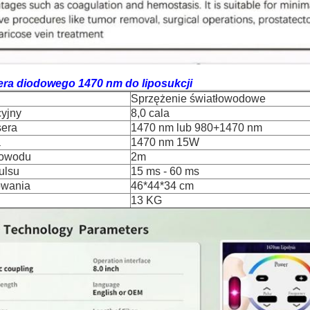
era diodowego 1470 nm do liposukcji
Sprzężenie światłowodowe
cyjny
8,0 cala
sera
1470 nm lub 980+1470 nm
a
1470 nm 15W
łowodu
2m
ulsu
15 ms - 60 ms
owania
46*44*34 cm
13 KG