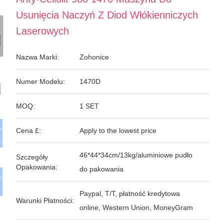
Usunięcia Naczyń Z Diod Włókienniczych
Laserowych
Nazwa Marki:
Zohonice
Numer Modelu:
1470D
MOQ:
1 SET
Cena £:
Apply to the lowest price
46*44*34cm/13kg/aluminiowe pudło
Szczegóły
Opakowania:
do pakowania
Paypal, T/T, płatność kredytowa
Warunki Płatności:
online, Western Union, MoneyGram