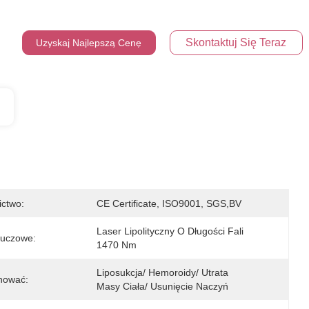
Skontaktuj Się Teraz
Uzyskaj Najlepszą Cenę
ictwo:
CE Certificate, ISO9001, SGS,BV
Laser Lipolityczny O Długości Fali 
luczowe:
1470 Nm
Liposukcja/ Hemoroidy/ Utrata 
nować:
Masy Ciała/ Usunięcie Naczyń