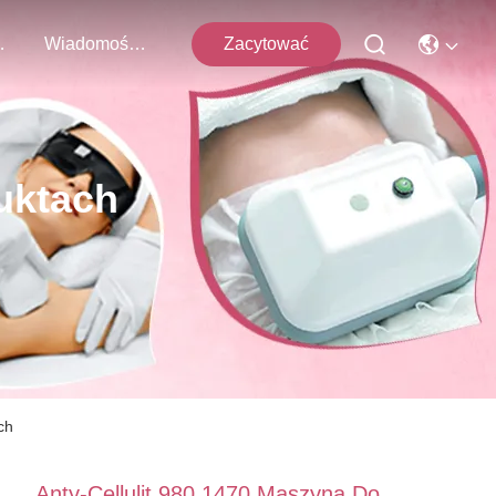
 Z Nami
Wiadomości Firmowe
Zacytować
uktach
ch
Anty-Cellulit 980 1470 Maszyna Do