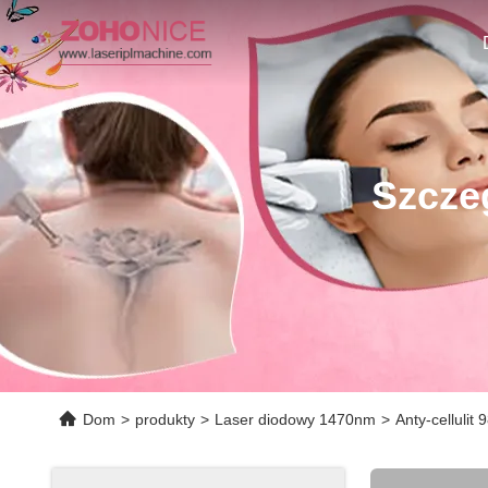
Szcze
Dom
>
produkty
>
Laser diodowy 1470nm
>
Anty-celluli