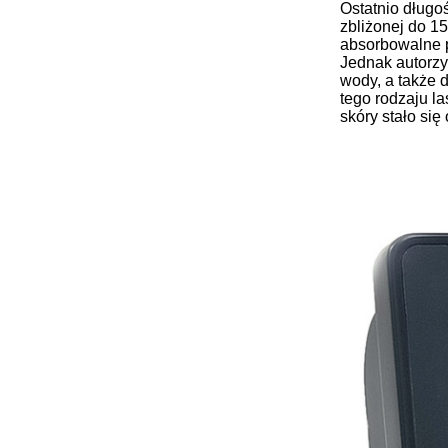
Ostatnio długo
zbliżonej do 1
absorbowalne p
Jednak autorzy
wody, a także d
tego rodzaju la
skóry stało si