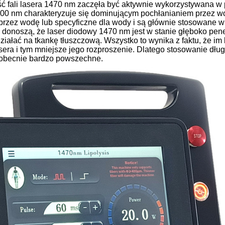
ść fali lasera 1470 nm zaczęła być aktywnie wykorzystywana w p
500 nm charakteryzuje się dominującym pochłanianiem przez wod
rzez wodę lub specyficzne dla wody i są głównie stosowane w
 donoszą, że laser diodowy 1470 nm jest w stanie głęboko pe
ziałać na tkankę tłuszczową. Wszystko to wynika z faktu, że im 
sera i tym mniejsze jego rozproszenie. Dlatego stosowanie dług
ę obecnie bardzo powszechne.