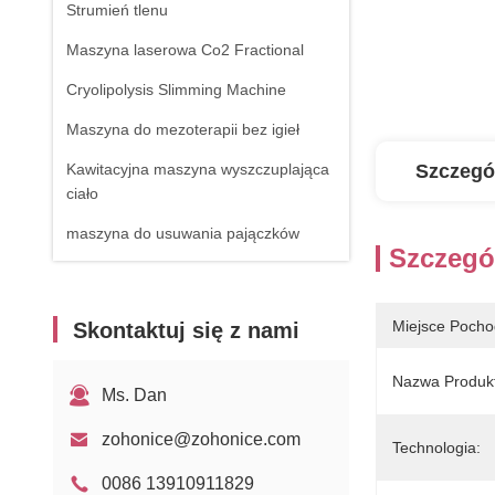
Strumień tlenu
Maszyna laserowa Co2 Fractional
Cryolipolysis Slimming Machine
Maszyna do mezoterapii bez igieł
Kawitacyjna maszyna wyszczuplająca
Szczegó
ciało
maszyna do usuwania pajączków
Szczegó
Sprzęt RF
Urządzenie do fizjoterapii
Miejsce Pocho
Skontaktuj się z nami
Laser diodowy 1470nm
Nazwa Produk
Ms. Dan
zohonice@zohonice.com
Technologia:
0086 13910911829