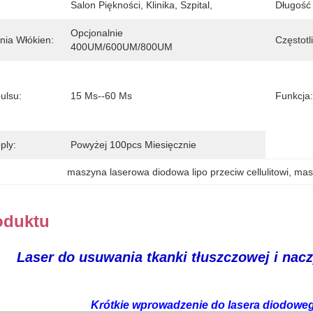
Salon Piękności, Klinika, Szpital,
Długość 
Opcjonalnie 
nia Włókien:
Częstotl
400UM/600UM/800UM
ulsu:
15 Ms--60 Ms
Funkcja:
ply:
Powyżej 100pcs Miesięcznie
maszyna laserowa diodowa lipo przeciw cellulitowi
, 
mas
oduktu
Laser do usuwania tkanki tłuszczowej i na
Krótkie wprowadzenie do lasera diodoweg