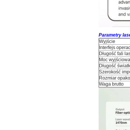
Parametry las
Wyjście
Interfejs opera
Długość fali la
Moc wyjściow
Długość świat
Szerokość imp
Rozmiar opak
Waga brutto