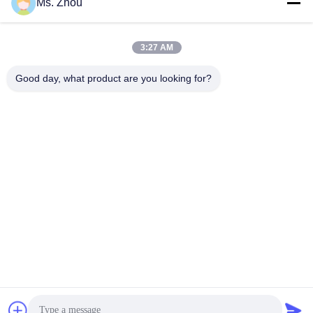
Ms. Zhou
Szybki kontakt
3:27 AM
Adres
Good day, what product are you looking for?
No.58 Dazhuang Road, TianGongYuan Street, Daxing
District, Pekin, Chiny
Tel.
86-10-60296356
Wiadomość elektroniczna
zohonice@zohonice.com
Polityka prywatności
|
Sitemap
| Chiny dobre. Jakość
Laserowa maszyna IPL Sprzedawca. 2013-2026 Beijing
Zohonice Beauty Equipment Co.,Ltd. . Wszystko Prawa