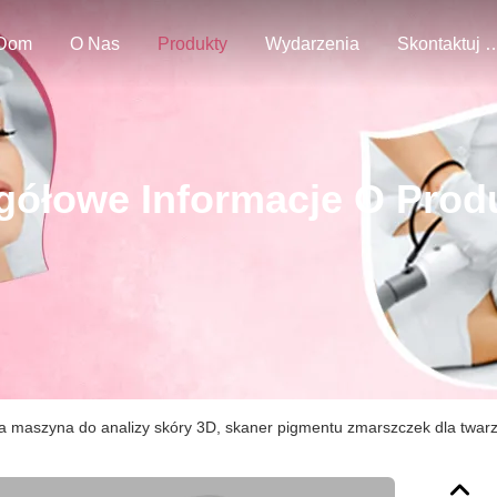
Dom
O Nas
Produkty
Wydarzenia
Skontaktuj Się
gółowe Informacje O Prod
 maszyna do analizy skóry 3D, skaner pigmentu zmarszczek dla twar