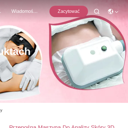
 Z Nami
Wiadomości Firmowe
Zacytować
uktach
zy
Przenośna Maszyna Do Analizy Skóry 3D,