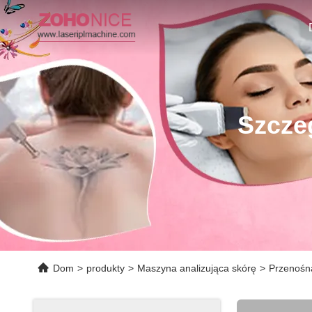
Szcze
Dom
>
produkty
>
Maszyna analizująca skórę
>
Przenośna