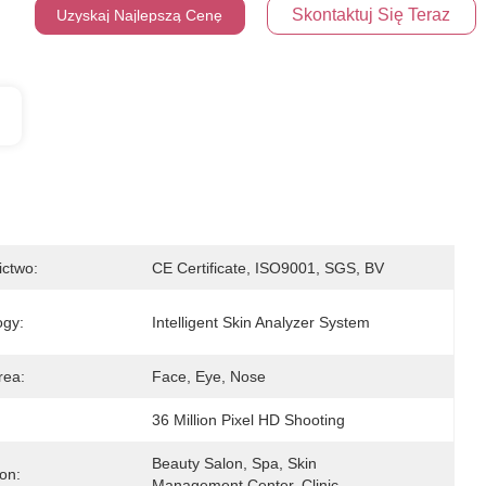
Skontaktuj Się Teraz
Uzyskaj Najlepszą Cenę
ictwo:
CE Certificate, ISO9001, SGS, BV
ogy:
Intelligent Skin Analyzer System
rea:
Face, Eye, Nose
:
36 Million Pixel HD Shooting
Beauty Salon, Spa, Skin 
ion:
Management Center, Clinic