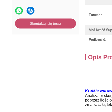
Function:
Skontaktuj się teraz
Możliwość Sup
Podkreślić:
Opis Pr
Krótkie wprow
Analizator skó
poprzez ilości
zmarszczki, tek