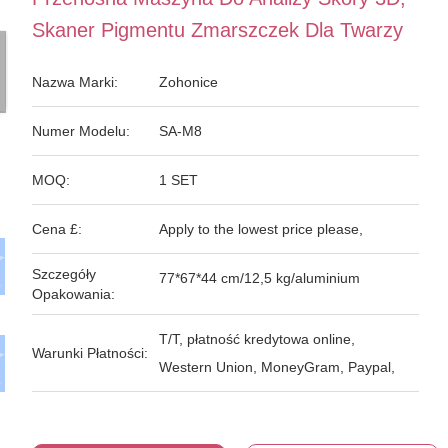
Skaner Pigmentu Zmarszczek Dla Twarzy
Nazwa Marki:
Zohonice
Numer Modelu:
SA-M8
MOQ:
1 SET
Cena £:
Apply to the lowest price please,
Szczegóły
77*67*44 cm/12,5 kg/aluminium
Opakowania:
T/T, płatność kredytowa online,
Warunki Płatności:
Western Union, MoneyGram, Paypal,