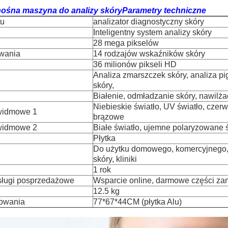
ośna maszyna do analizy skóry
Parametry techniczne
tu
analizator diagnostyczny skóry
Inteligentny system analizy skóry
28 mega pikselów
wania
14 rodzajów wskaźników skóry
36 milionów pikseli HD
Analiza zmarszczek skóry, analiza pi
skóry,
Białenie, odmładzanie skóry, nawilżac
Niebieskie światło, UV światło, czerw
widmowe 1
brązowe
widmowe 2
Białe światło, ujemne polaryzowane 
Płytka
Do użytku domowego, komercyjnego, s
skóry, kliniki
1 rok
ługi posprzedażowe
Wsparcie online, darmowe części za
12.5 kg
owania
77*67*44CM (płytka Alu)