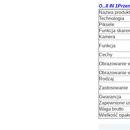
O...
8 IN 1
Przen
Nazwa produk
Technologia
Piksele
Funkcja skano
Kamera
Funkcja
Cechy
Obrazowanie 
Obrazowanie 
Rodzaj
Zastosowanie
Gwarancja
Zapewnione us
Waga brutto
Wielkość opak