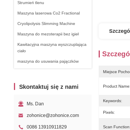
Strumień tlenu
Maszyna laserowa Co2 Fractional
Cryolipolysis Slimming Machine
Szczegó
Maszyna do mezoterapii bez igieł
Kawitacyjna maszyna wyszczuplająca
ciało
Szczegó
maszyna do usuwania pajączków
Sprzęt RF
Miejsce Pocho
Urządzenie do fizjoterapii
Skontaktuj się z nami
Product Name
Laser diodowy 1470nm
Keywords:
Ms. Dan
Pixels:
zohonice@zohonice.com
0086 13910911829
Scan Function