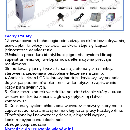
cechy i zalety
1Zaawansowana technologia odmładzająca skórę bez odrywania,
usuwa plamki, włosy i sprawia, że skóra staje się lżejsza.
jednoczesne odmłodzenie
2Unikalna procedura identyfikacji pigmentu, system filtracji
superstrumieniowej, wielopasmowa alternatywna precyzja
regulowana.
3Importowany jasny kryształ z safira, automatyczna funkcja
sterowania zapewniają bezbolesne leczenie na zimno.
4.Angielski ekran LCD kolorowy interfejs dotykowy, wymagania
dotyczące parametrów elementu,
automatyczne zapisywanie
liczby plam świetlnych.
5. Klucz może kontrolować delikatną odmłodzenie skóry / utrata
włosów, nie trzeba zmieniać głowicy optycznej i łatwo
kontrolować.
6. Doskonały system chłodzenia wewnątrz maszyny, który może
zapewnić, że nasza maszyna ma długi czas pracy każdego dnia.
7Profesjonalny i nowoczesny design, elegancki wygląd,
konkurencyjna cena i doskonałe
obsługa posprzedażna.
Narzędzie do usuwania włosów ipl