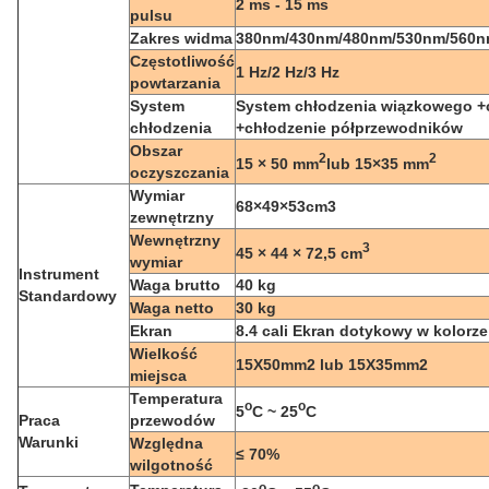
2 ms - 15 ms
pulsu
Zakres widma
380nm/430nm/480nm/530nm/560n
Częstotliwość
1 Hz/2 Hz/3 Hz
powtarzania
System
System chłodzenia wiązkowego +
chłodzenia
+chłodzenie półprzewodników
Obszar
2
2
15 × 50 mm
lub 15×35 mm
oczyszczania
Wymiar
68×49×53cm3
zewnętrzny
Wewnętrzny
3
45 × 44 × 72,5 cm
wymiar
Instrument
Waga brutto
40 kg
Standardowy
Waga netto
30 kg
Ekran
8.4 cali Ekran dotykowy w kolorze
Wielkość
15X50mm2 lub 15X35mm2
miejsca
Temperatura
o
o
5
C ~ 25
C
Praca
przewodów
Warunki
Względna
≤ 70%
wilgotność
o
o