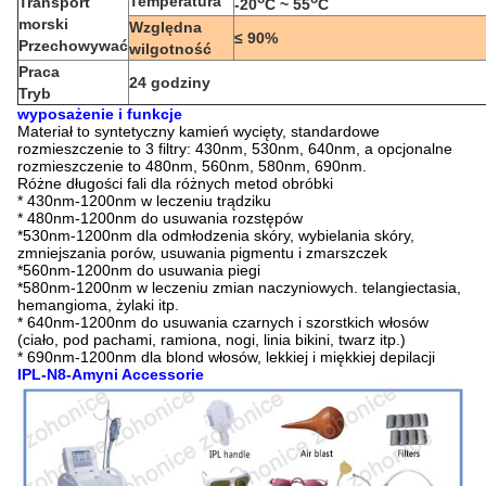
Temperatura
Transport
-20
C ~ 55
C
morski
Względna
≤ 90%
Przechowywać
wilgotność
Praca
24 godziny
Tryb
wyposażenie i funkcje
Materiał to syntetyczny kamień wycięty, standardowe
rozmieszczenie to 3 filtry: 430nm, 530nm, 640nm, a opcjonalne
rozmieszczenie to 480nm, 560nm, 580nm, 690nm.
Różne długości fali dla różnych metod obróbki
* 430nm-1200nm w leczeniu trądziku
* 480nm-1200nm do usuwania rozstępów
*530nm-1200nm dla odmłodzenia skóry, wybielania skóry,
zmniejszania porów, usuwania pigmentu i zmarszczek
*560nm-1200nm do usuwania piegi
*580nm-1200nm w leczeniu zmian naczyniowych. telangiectasia,
hemangioma, żylaki itp.
* 640nm-1200nm do usuwania czarnych i szorstkich włosów
(ciało, pod pachami, ramiona, nogi, linia bikini, twarz itp.)
* 690nm-1200nm dla blond włosów, lekkiej i miękkiej depilacji
IPL-N8-Amyni Accessorie