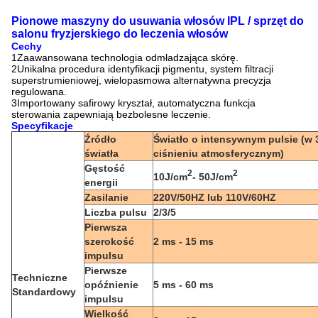
Pionowe maszyny do usuwania włosów IPL / sprzęt do
salonu fryzjerskiego do leczenia włosów
Cechy
1Zaawansowana technologia odmładzająca skórę.
2Unikalna procedura identyfikacji pigmentu, system filtracji
superstrumieniowej, wielopasmowa alternatywna precyzja
regulowana.
3Importowany safirowy kryształ, automatyczna funkcja
sterowania zapewniają bezbolesne leczenie.
Specyfikacje
Źródło
Światło o intensywnym pulsie (w 
światła
ciśnieniu atmosferycznym)
Gęstość
2
2
10J/cm
- 50J/cm
energii
Zasilanie
220V/50HZ lub 110V/60HZ
Liczba pulsu
2/3/5
Pierwsza
szerokość
2 ms - 15 ms
impulsu
Pierwsze
Techniczne
opóźnienie
5 ms - 60 ms
Standardowy
impulsu
Wielkość