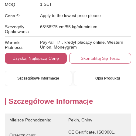
1 SET
MOQ:
Apply to the lowest price please
Cena £:
Szczegóły
65*58*75 cm/55 kg/aluminium
Opakowania:
PayPal, T/T, kredyt płacący online, Western
Warunki
Union, Moneygram
Płatności:
Uzyskaj Najlepszą Cenę
Skontaktuj Się Teraz
Szczegółowe Informacje
Opis Produktu
Szczegółowe Informacje
Miejsce Pochodzenia:
Pekin, Chiny
CE Certificate, ISO9001, 
Orzecznictwo: