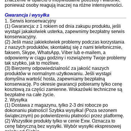
ponieważ osoby reagują inaczej na różne intensywności.
Gwarancja i wysyłka
1. Serwis konserwacyjny
(1) Gwarancja: z 1 rokiem od dnia zakupu produktu, jeśli
wystąpi jakakolwiek usterka, zapewnimy bezpłatny serwis
konserwacyjny.
(2) Jeśli masz jakiekolwiek problemy podczas korzystania
z naszych produktów, skontaktuj się z nami telefonicznie,
faksem, Skype, WhatsApp, Viber lub e-mailem, a
odpowiemy w ciągu godziny i rozwiążemy Twoje problemy
tak szybko, jak to możliwe.
(3) Bierzemy odpowiedzialność za jakość naszych
produktów w normalnym użytkowaniu. Jeśli wystąpi
domyślna wartość hosta, zapewniamy bezpłatną
konserwację. Po okresie gwarancji pobieramy tylko cenę
kosztową za części zamienne. Wskazówki techniczne są
bezpłatne na całe życie.
2. Wysyłka
(1) Dostawa z magazynu, tylko 2-3 dni robocze po
dokonaniu płatności! Szybka wysyłka! (Poza sezonem
świątecznym) po potwierdzeniu płatności przez platformę.
(2) Wszystkie produkty tylko w cenie Exw. Oznacza to
cenę fabryczną bez wysyłki. Wybór wysyłki ekspresowej