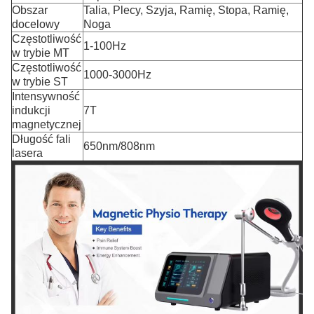
Obszar
Talia, Plecy, Szyja, Ramię, Stopa, Ramię,
docelowy
Noga
Częstotliwość
1-100Hz
w trybie MT
Częstotliwość
1000-3000Hz
w trybie ST
Intensywność
indukcji
7T
magnetycznej
Długość fali
650nm/808nm
lasera