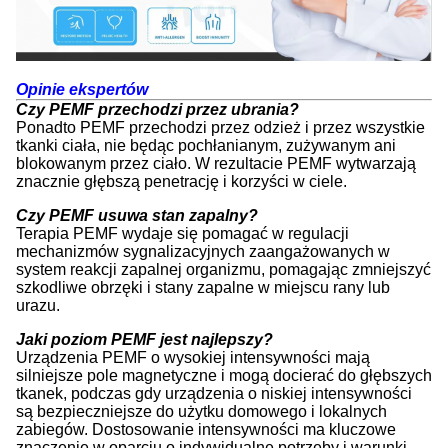
Opinie ekspertów
Czy PEMF przechodzi przez ubrania?
Ponadto PEMF przechodzi przez odzież i przez wszystkie
tkanki ciała, nie będąc pochłanianym, zużywanym ani
blokowanym przez ciało. W rezultacie PEMF wytwarzają
znacznie głębszą penetrację i korzyści w ciele.
Czy PEMF usuwa stan zapalny?
Terapia PEMF wydaje się pomagać w regulacji
mechanizmów sygnalizacyjnych zaangażowanych w
system reakcji zapalnej organizmu, pomagając zmniejszyć
szkodliwe obrzęki i stany zapalne w miejscu rany lub
urazu.
Jaki poziom PEMF jest najlepszy?
Urządzenia PEMF o wysokiej intensywności mają
silniejsze pole magnetyczne i mogą docierać do głębszych
tkanek, podczas gdy urządzenia o niskiej intensywności
są bezpieczniejsze do użytku domowego i lokalnych
zabiegów. Dostosowanie intensywności ma kluczowe
znaczenie w oparciu o indywidualne potrzeby i warunki,