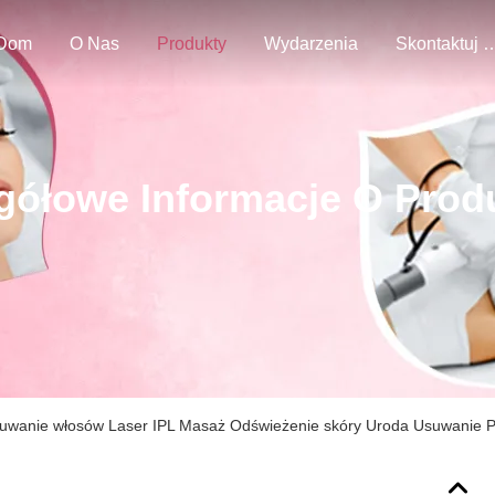
Dom
O Nas
Produkty
Wydarzenia
Skontaktuj Się
gółowe Informacje O Prod
uwanie włosów Laser IPL Masaż Odświeżenie skóry Uroda Usuwanie