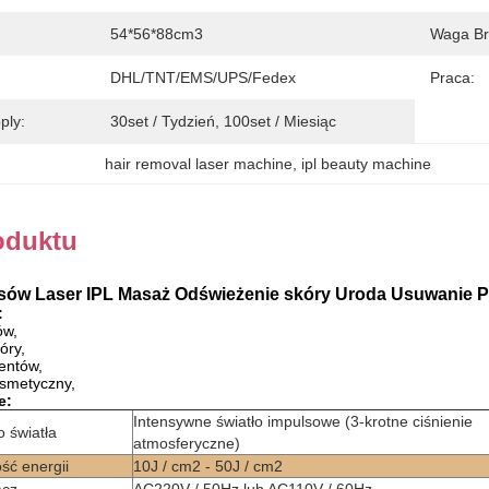
54*56*88cm3
Waga Br
DHL/TNT/EMS/UPS/Fedex
Praca:
ply:
30set / Tydzień, 100set / Miesiąc
hair removal laser machine
, 
ipl beauty machine
oduktu
sów Laser IPL Masaż Odświeżenie skóry Uroda Usuwanie
:
ów,
óry,
entów,
osmetyczny,
e:
Intensywne światło impulsowe (3-krotne ciśnienie
o światła
atmosferyczne)
ść energii
10J / cm2 - 50J / cm2