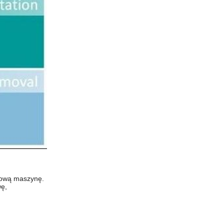
nową maszynę.
wę,