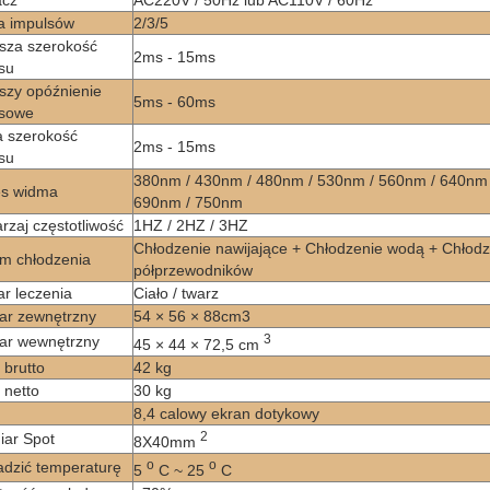
acz
AC220V / 50Hz lub AC110V / 60Hz
a impulsów
2/3/5
sza szerokość
2ms - 15ms
su
szy opóźnienie
5ms - 60ms
lsowe
 szerokość
2ms - 15ms
su
380nm / 430nm / 480nm / 530nm / 560nm / 640nm 
es widma
690nm / 750nm
rzaj częstotliwość
1HZ / 2HZ / 3HZ
Chłodzenie nawijające + Chłodzenie wodą + Chłodz
m chłodzenia
półprzewodników
r leczenia
Ciało / twarz
ar zewnętrzny
54 × 56 × 88cm3
3
ar wewnętrzny
45 × 44 × 72,5 cm
brutto
42 kg
netto
30 kg
n
8,4 calowy ekran dotykowy
2
ar Spot
8X40mm
o
o
dzić temperaturę
5
C ~ 25
C