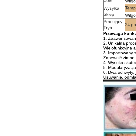
Stan
Wilgo
Temp
Wysyłka
Sklep
Wilgo
Pracujący
24 go
Tryb
Przewaga konku
1. Zaawansowana
2. Unikalna proce
Wielofunkcyjna a
3. Importowany s
Zapewnić zimne l
4. Wysoka skute
5. Modularyzacja
6. Dwa uchwyty, 
Usuwanie, odmła