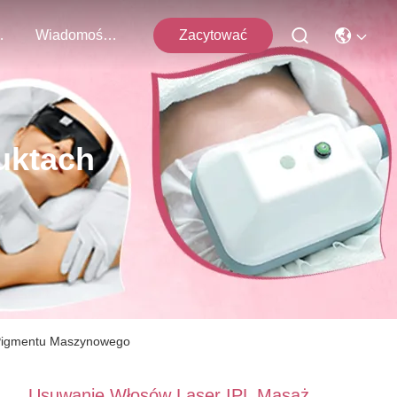
 Z Nami
Wiadomości Firmowe
Zacytować
uktach
 Pigmentu Maszynowego
Usuwanie Włosów Laser IPL Masaż