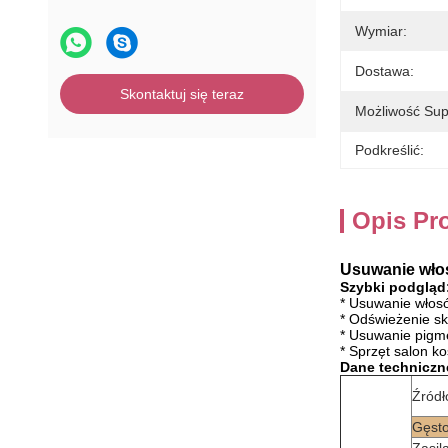
Wymiar:
Dostawa:
Skontaktuj się teraz
Możliwość Sup
Podkreślić:
Opis Pr
Usuwanie wło
Szybki podgląd
* Usuwanie włos
* Odświeżenie sk
* Usuwanie pigm
* Sprzęt salon k
Dane techniczn
Źródł
Gęsto