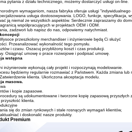
 ma pytania z działu technicznego, możemy dostarczyć usługi on-line.
norodnym wymaganiom, nasza fabryka oferuje usługi "indywidualnego d
specjalizowana usługa dostosowywania.
LOGO, funkcje, specyfikacja, wy
ać ją niemal ze wszystkich aspektów.
Serdecznie zapraszamy do dom
 zagranicą współpracujących w projektach OEM i ODM.
nia, zadzwoń lub napisz do nas, odpowiemy natychmiast.
 koncepcji
Wysoce przeszkolony merchandiser i inżynierowie będą Ci służyć
ści.
Przeanalizować wykonalność tego pomysłu.
ztów i czasu.
Oszacuj przybliżony koszt i czas produkcji.
y.
Osiągnąć umowę o prace rozwojowe i podpisać umowę.
cja wstępna
.
i inżynierowie wykonują cały projekt i rozpoczynają modelowanie.
ocesu będziemy regularnie rozmawiać z Państwem.
Każda zmiana lub 
Zatwierdzenie klienta.
Ukończona akceptacja modelu.
cja masowa.
awa
ntów i kopie zapasowe.
 i procedury są udokumentowane i tworzone kopię zapasową przyszłych
 przyszłość klienta.
odukcyjne
nia się do zmian rynkowych i stale rosnących wymagań klientów,
aktualniać i doskonalić nasze produkty.
dukt Premium