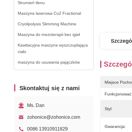
Strumień tlenu
Maszyna laserowa Co2 Fractional
Cryolipolysis Slimming Machine
Maszyna do mezoterapii bez igieł
Szczegó
Kawitacyjna maszyna wyszczuplająca
ciało
maszyna do usuwania pajączków
Szczegó
Sprzęt RF
Miejsce Pocho
Urządzenie do fizjoterapii
Skontaktuj się z nami
Laser diodowy 1470nm
Funkcjonować
Ms. Dan
Styl:
zohonice@zohonice.com
Gwarancja:
0086 13910911829