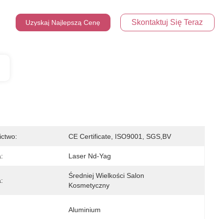
Skontaktuj Się Teraz
Uzyskaj Najlepszą Cenę
ictwo:
CE Certificate, ISO9001, SGS,BV
:
Laser Nd-Yag
Średniej Wielkości Salon 
:
Kosmetyczny
Aluminium