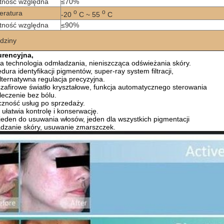
tność względna
≤70%
o
o
eratura
-20
C ~ 55
C
tność względna
≤90%
dziny
rencyjna,
 technologia odmładzania, nieniszcząca odświeżania skóry.
dura identyfikacji pigmentów, super-ray system filtracji,
lternatywna regulacja precyzyjna.
zafirowe światło kryształowe, funkcja automatycznego sterowania
eczenie bez bólu.
czność usług po sprzedaży.
 ułatwia kontrolę i konserwację.
jeden do usuwania włosów, jeden dla wszystkich pigmentacji
dzanie skóry, usuwanie zmarszczek.