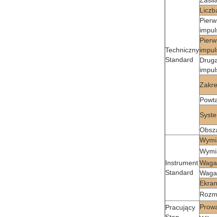
Zasil
Liczb
Pierw
impul
Pierw
Techniczny
impu
Standard
Druga
impul
Zakr
Powta
Syste
Obsza
Wymi
Wymi
Instrument
Waga 
Standard
Waga 
Ekra
Rozmi
Prowa
Pracujący