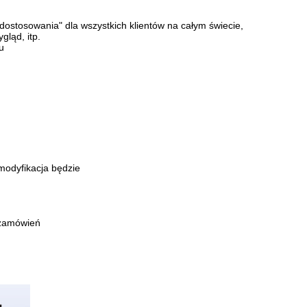
ostosowania" dla wszystkich klientów na
całym świecie,
gląd, itp.
u
modyfikacja będzie
 zamówień