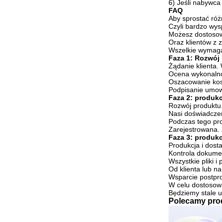
6) Jeśli nabywca
FAQ
Aby sprostać róż
Czyli bardzo wy
Możesz dostosow
Oraz klientów z
Wszelkie
wymaga
Faza 1: Rozwój
Żądanie klienta.
Ocena wykonalno
Oszacowanie kos
Podpisanie umow
Faza 2: produk
Rozwój produktu
Nasi doświadczen
Podczas tego pr
Zarejestrowana. 
Faza 3: produk
Produkcja i dost
Kontrola dokume
Wszystkie pliki
Od klienta lub na
Wsparcie postpr
W celu dostosowa
Będziemy stale u
Polecamy pro