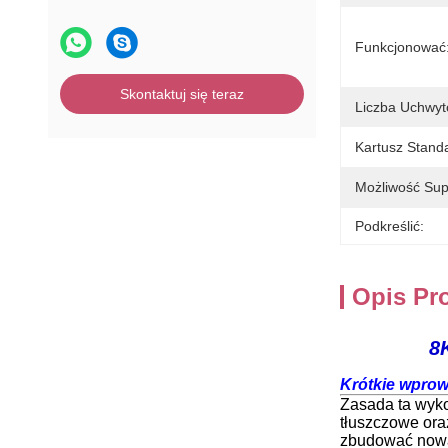
Funkcjonować
Skontaktuj się teraz
Liczba Uchwyt
Kartusz Stand
Możliwość Sup
Podkreślić:
Opis Pr
8
Krótkie wpro
Zasada ta wyko
tłuszczowe ora
zbudować nową 