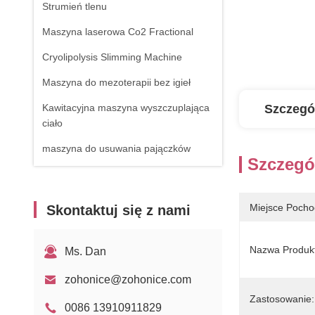
Strumień tlenu
Maszyna laserowa Co2 Fractional
Cryolipolysis Slimming Machine
Maszyna do mezoterapii bez igieł
Kawitacyjna maszyna wyszczuplająca
Szczegó
ciało
maszyna do usuwania pajączków
Szczegó
Sprzęt RF
Urządzenie do fizjoterapii
Miejsce Pocho
Skontaktuj się z nami
Laser diodowy 1470nm
Nazwa Produk
Ms. Dan
zohonice@zohonice.com
Zastosowanie:
0086 13910911829