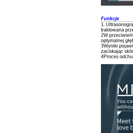
Funkcje
1. Ultrasonogr
traktowana prz
2W przeciwieńs
optymalnej głę
3Wyniki pojawi
zaciskając skór
4Proces odchud