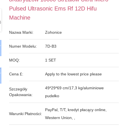
Pulsed Ultrasonic Ems Rf 12D Hifu
Machine
Nazwa Marki:
Zohonice
Numer Modelu:
7D-B3
MOQ:
1 SET
Cena £:
Apply to the lowest price please
49*29*69 cm/17,3 kg/aluminiowe
Szczegóły
Opakowania:
pudełko
PayPal, T/T, kredyt płacący online,
Warunki Płatności:
Western Union, ,