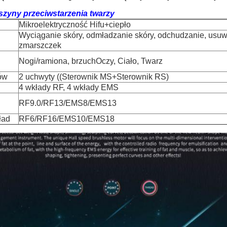
zyny przeciwstarzenia twarzy
Mikroelektryczność Hifu+ciepło
Wyciąganie skóry, odmładzanie skóry, odchudzanie, usu
zmarszczek
Nogi/ramiona, brzuch
Oczy, Ciało, Twarz
ów
2 uchwyty ((Sterownik MS+Sterownik RS)
4 wkłady RF, 4 wkłady EMS
RF9.0/RF13/EMS8/EMS13
ład
RF6/RF16/EMS10/EMS18