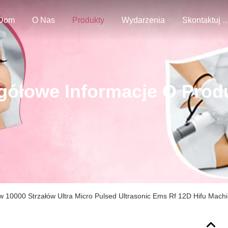
Dom
O Nas
Produkty
Wydarzenia
Skontaktuj Się
gółowe Informacje O Prod
w 10000 Strzałów Ultra Micro Pulsed Ultrasonic Ems Rf 12D Hifu Mach