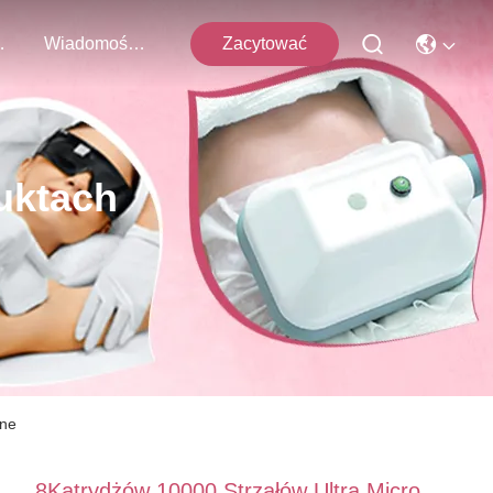
 Z Nami
Wiadomości Firmowe
Zacytować
uktach
ine
8Katrydżów 10000 Strzałów Ultra Micro