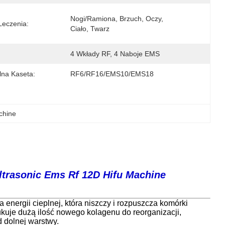
Nogi/ramiona, Brzuch, Oczy, 
Leczenia:
Ciało, Twarz
4 Wkłady RF, 4 Naboje EMS
lna Kaseta:
RF6/RF16/EMS10/EMS18
achine
ltrasonic Ems Rf 12D Hifu Machine
energii cieplnej, która niszczy i rozpuszcza komórki
kuje dużą ilość nowego kolagenu do reorganizacji,
 dolnej warstwy.