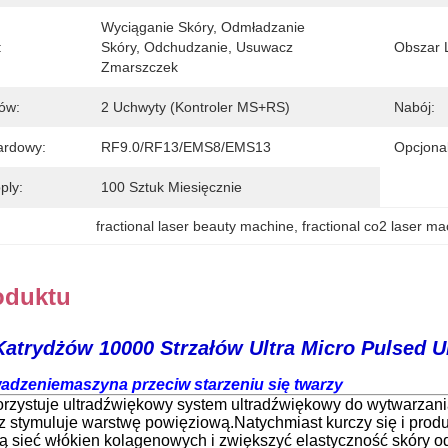
Wyciąganie Skóry, Odmładzanie 
:
Skóry, Odchudzanie, Usuwacz 
Obszar 
Zmarszczek
ów:
2 Uchwyty (kontroler MS+RS)
Nabój:
ardowy:
RF9.0/RF13/EMS8/EMS13
Opcjona
ply:
100 Sztuk Miesięcznie
fractional laser beauty machine
, 
fractional co2 laser m
oduktu
Katrydżów 10000 Strzałów Ultra Micro Pulsed U
wadzenie
maszyna przeciw starzeniu się twarzy
rzystuje ultradźwiękowy system ultradźwiękowy do wytwarzania 
z stymuluje warstwę powięziową.Natychmiast kurczy się i produ
sieć włókien kolagenowych i zwiększyć elastyczność skóry od