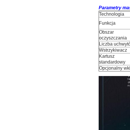
Parametry mas
Technologia
Funkcja
Obszar
oczyszczania
Liczba uchwyt
Wstrzykiwacz
Kartusz
standardowy
Opcjonalny wk