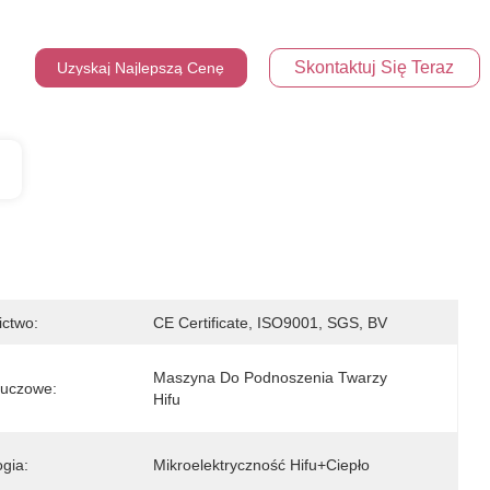
Skontaktuj Się Teraz
Uzyskaj Najlepszą Cenę
ictwo:
CE Certificate, ISO9001, SGS, BV
Maszyna Do Podnoszenia Twarzy 
luczowe:
Hifu
gia:
Mikroelektryczność Hifu+ciepło