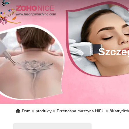
Szcze
Dom
>
produkty
>
Przenośna maszyna HIFU
>
8Katrydżó