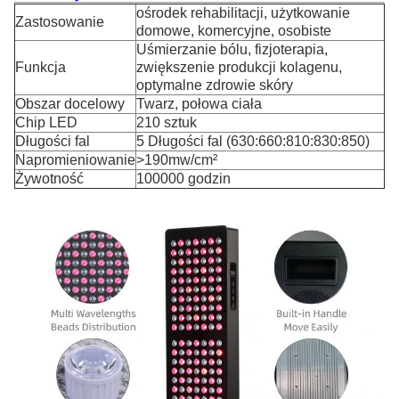
ośrodek rehabilitacji, użytkowanie
Zastosowanie
domowe, komercyjne, osobiste
Uśmierzanie bólu, fizjoterapia,
Funkcja
zwiększenie produkcji kolagenu,
optymalne zdrowie skóry
Obszar docelowy
Twarz, połowa ciała
Chip LED
210 sztuk
Długości fal
5 Długości fal (630:660:810:830:850)
Napromieniowanie
>190mw/cm²
Żywotność
100000 godzin