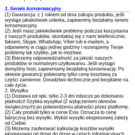
1. Serwis konserwacyjny
(1) Gwarancja: z 1 rokiem od dnia zakupu produktu, jeśli
wystąpi jakakolwiek usterka, zapewnimy bezpłatny serwis
konserwacyjny.
(2) Jeśli masz jakiekolwiek problemy podczas korzystania
z naszych produktów, skontaktuj się z nami telefonicznie,
faksem, Skype, WhatsApp, Viber lub e-mailem, a
odpowiemy w ciągu jednej godziny i rozwiążemy Twoje
problemy tak szybko, jak to możliwe.
(3) Bierzemy odpowiedzialność za jakość naszych
produktów w normalnym użytkowaniu. Jeśli wystąpi
domyślny host, zapewniamy bezpłatną konserwację. Po
okresie gwarancji pobieramy tylko cenę kosztową za
części zamienne. Doradztwo techniczne jest bezpłatne na
całe życie.
2. Wysyłka
(1) Dostawa od ręki, tylko 2-3 dni robocze po dokonaniu
płatności! Szybka wysyłka! (Z wyłączeniem okresów
świątecznych) po potwierdzeniu płatności przez platformę.
(2) Cały produkt tylko w cenie Exw. Oznacza to cenę
fabryczną bez wysyłki. Wybór wysyłki ekspresowej zależy
od Ciebie.
(3) Możemy zaoferować kalkulację kosztów wysyłki
ekspresowej od drzwi do drzwi w celach informacyjnych.