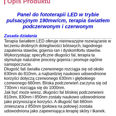
Opis Produktu
Panel do fototerapii LED w trybie
pulsacyjnym 190mw/cm, terapia światłem
podczerwonym i czerwonym
Zasada działania
Terapia światłem LED oferuje nieinwazyjne rozwiązanie w
leczeniu drobnych dolegliwości bólowych, łagodnego
zapalenia stawów, gojenia ran i dyskomfortu stawów.
Wykorzystując specyficzne długości fal, terapia ta
stymuluje naturalne procesy gojenia i promuje ogólne
samopoczucie.
Długość fali światła czerwonego rozciąga się od około
630nm do 810nm, a najbardziej naukowo udowodnione
korzyści dotyczą czerwonego 630nm i głębokiego
czerwonego 660nm. Bliska podczerwień zaczyna się od
730nm i rozciąga się do 1000nm.
Jak być może wiesz, długości fal bliskiej podczerwieni
810nm, 830nm i 850nm zostały naukowo udowodnione
jako przynoszące korzyści. A długość fali 660nm
zmieszana z 850nm (połowa na połowę) została
udowodniona jako zapewniająca terapię skóry i tkanek.