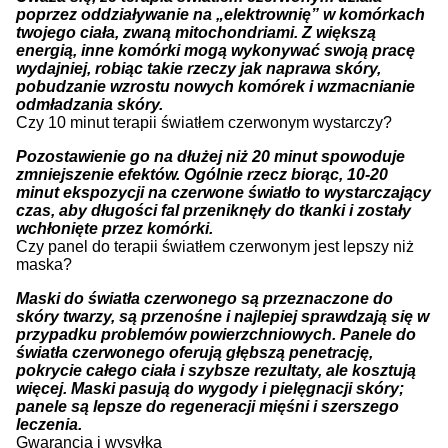
poprzez oddziaływanie na „elektrownię” w komórkach
twojego ciała, zwaną mitochondriami. Z większą
energią, inne komórki mogą wykonywać swoją pracę
wydajniej, robiąc takie rzeczy jak naprawa skóry,
pobudzanie wzrostu nowych komórek i wzmacnianie
odmładzania skóry.
Czy 10 minut terapii światłem czerwonym wystarczy?
Pozostawienie go na dłużej niż 20 minut spowoduje
zmniejszenie efektów. Ogólnie rzecz biorąc, 10-20
minut ekspozycji na czerwone światło to wystarczający
czas, aby długości fal przeniknęły do tkanki i zostały
wchłonięte przez komórki.
Czy panel do terapii światłem czerwonym jest lepszy niż
maska?
Maski do światła czerwonego są przeznaczone do
skóry twarzy, są przenośne i najlepiej sprawdzają się w
przypadku problemów powierzchniowych. Panele do
światła czerwonego oferują głębszą penetrację,
pokrycie całego ciała i szybsze rezultaty, ale kosztują
więcej. Maski pasują do wygody i pielęgnacji skóry;
panele są lepsze do regeneracji mięśni i szerszego
leczenia.
Gwarancja i wysyłka